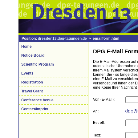
Position:
dresden13.dpg-tagungen.de
> emailform.html
Home
DPG E-Mail Form
Notice Board
Die E-Mail-Addressen auf di
Scientific Program
automatische Übernahme de
Ihrem Mailsystem verschick
Events
können Sie - so lange die
eine E-Mail zu verschicke
Registration
versendet und Ihnen der 
eine Kopie Ihrer Nachricht 
Travel Grant
Von (E-Mail):
Conference Venue
Contact/Imprint
An:
Betreff:
Text: