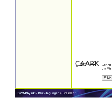
Geben S
um Miss
DPG-Physik
>
DPG-Tagungen
> Dresden 13