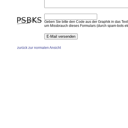
Geben Sie bitte den Code aus der Graphik in das Textf
um Missbrauch dieses Formulars (durch spam-bots etc
zurück zur normalen Ansicht