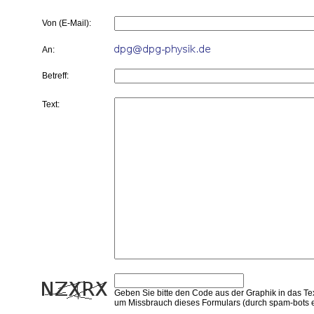
Von (E-Mail):
An:
Betreff:
Text:
Geben Sie bitte den Code aus der Graphik in das Tex
um Missbrauch dieses Formulars (durch spam-bots e