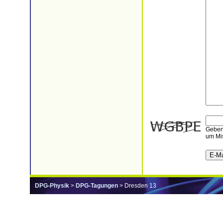
Geben 
um Mis
DPG-Physik
>
DPG-Tagungen
> Dresden 13