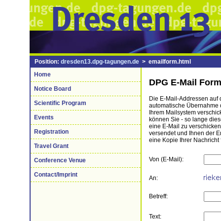
Position:
dresden13.dpg-tagungen.de
> emailform.html
Home
DPG E-Mail Form
Notice Board
Die E-Mail-Addressen auf di
Scientific Program
automatische Übernahme de
Ihrem Mailsystem verschick
Events
können Sie - so lange die
eine E-Mail zu verschicke
Registration
versendet und Ihnen der 
eine Kopie Ihrer Nachricht 
Travel Grant
Von (E-Mail):
Conference Venue
Contact/Imprint
An:
Betreff:
Text: