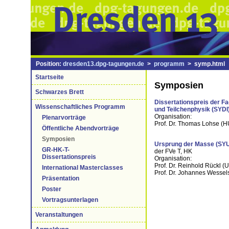
Position:
dresden13.dpg-tagungen.de
>
programm
> symp.html
Startseite
Symposien
Schwarzes Brett
Dissertationspreis der F
Wissenschaftliches Programm
und Teilchenphysik (SYDI
Organisation:
Plenarvorträge
Prof. Dr. Thomas Lohse (H
Öffentliche Abendvorträge
Symposien
Ursprung der Masse (SY
GR-HK-T-
der FVe T, HK
Dissertationspreis
Organisation:
Prof. Dr. Reinhold Rückl (
International Masterclasses
Prof. Dr. Johannes Wessel
Präsentation
Poster
Vortragsunterlagen
Veranstaltungen