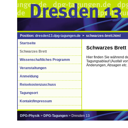
Position:
dresden13.dpg-tagungen.de
> schwarzes-brett.html
Startseite
Schwarzes Brett
Schwarzes Brett
Hier finden Sie während d
Wissenschaftliches Programm
Tagungsablauf (Ausfall von
Änderungen, Absagen etc. 
Veranstaltungen
Anmeldung
Reisekostenzuschuss
Tagungsort
Kontakt/Impressum
DPG-Physik
>
DPG-Tagungen
> Dresden 13