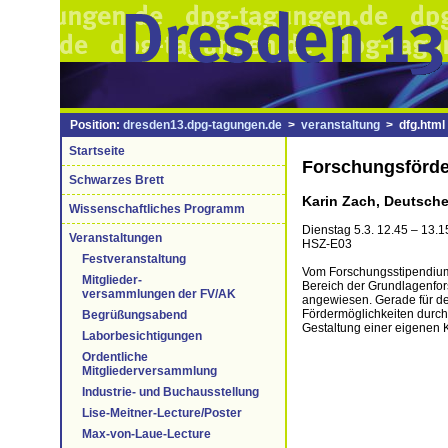
Position:
dresden13.dpg-tagungen.de
>
veranstaltung
> dfg.html
Startseite
Forschungsförder
Schwarzes Brett
Karin Zach, Deutsch
Wissenschaftliches Programm
Dienstag 5.3. 12.45 – 13.1
Veranstaltungen
HSZ-E03
Festveranstaltung
Vom Forschungsstipendium 
Mitglieder-
Bereich der Grundlagenfors
versammlungen der FV/AK
angewiesen. Gerade für den
Fördermöglichkeiten durc
Begrüßungsabend
Gestaltung einer eigenen K
Laborbesichtigungen
Ordentliche
Mitgliederversammlung
Industrie- und Buchausstellung
Lise-Meitner-Lecture/Poster
Max-von-Laue-Lecture