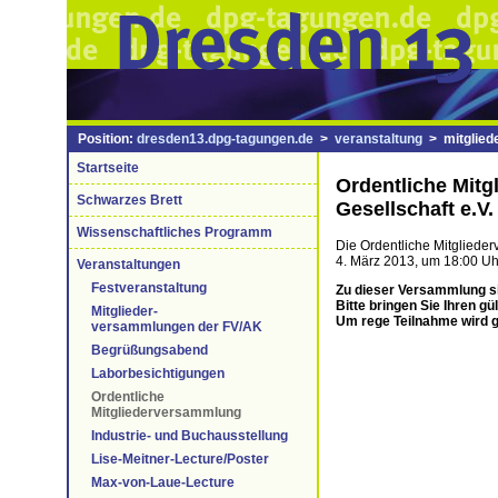
Position:
dresden13.dpg-tagungen.de
>
veranstaltung
> mitgliede
Startseite
Ordentliche Mit
Schwarzes Brett
Gesellschaft e.V.
Wissenschaftliches Programm
Die Ordentliche Mitgliede
4. März 2013, um 18:00 Uh
Veranstaltungen
Festveranstaltung
Zu dieser Versammlung si
Bitte bringen Sie Ihren gü
Mitglieder-
Um rege Teilnahme wird 
versammlungen der FV/AK
Begrüßungsabend
Laborbesichtigungen
Ordentliche
Mitgliederversammlung
Industrie- und Buchausstellung
Lise-Meitner-Lecture/Poster
Max-von-Laue-Lecture