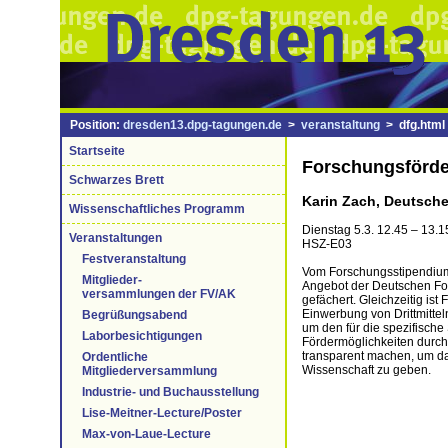
Position:
dresden13.dpg-tagungen.de
>
veranstaltung
> dfg.html
Startseite
Forschungsförder
Schwarzes Brett
Karin Zach, Deutsch
Wissenschaftliches Programm
Dienstag 5.3. 12.45 – 13.1
Veranstaltungen
HSZ-E03
Festveranstaltung
Vom Forschungsstipendium 
Mitglieder-
Angebot der Deutschen For
versammlungen der FV/AK
gefächert. Gleichzeitig is
Einwerbung von Drittmitteln
Begrüßungsabend
um den für die spezifische
Laborbesichtigungen
Fördermöglichkeiten durc
transparent machen, um dam
Ordentliche
Wissenschaft zu geben.
Mitgliederversammlung
Industrie- und Buchausstellung
Lise-Meitner-Lecture/Poster
Max-von-Laue-Lecture