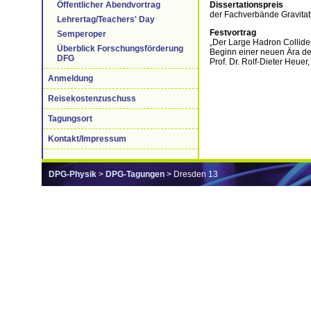
Dissertationspreis
Öffentlicher Abendvortrag
der Fachverbände Gravitat
Lehrertag/Teachers' Day
Festvortrag
Semperoper
„Der Large Hadron Collide
Überblick Forschungsförderung
Beginn einer neuen Ära d
DFG
Prof. Dr. Rolf-Dieter Heue
Anmeldung
Reisekostenzuschuss
Tagungsort
Kontakt/Impressum
DPG-Physik
>
DPG-Tagungen
> Dresden 13