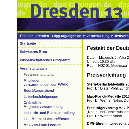
Position:
dresden13.dpg-tagungen.de
>
veranstaltung
> festvera
Startseite
Festakt der Deut
Schwarzes Brett
Datum: Mittwoch, 6. März 
Wissenschaftliches Programm
Uhrzeit: 10:30 Uhr
Raum: HSZ 01 (Audimax)
Veranstaltungen
Preisverleihung
Festveranstaltung
Mitglieder-
Stern-Gerlach-Medaille 2
versammlungen der FV/AK
Prof. Dr. Dieter Pohl, Züric
Begrüßungsabend
Max-Planck-Medaille 201
Laborbesichtigungen
Prof. Dr. Werner Nahm, Dub
Ordentliche
Mitgliederversammlung
Preisträgervortrag Max-P
„Natur- und Geisteswissens
Industrie- und Buchausstellung
Prof. Dr. Werner Nahm
Lise-Meitner-Lecture/Poster
DPG-Ehrenmitgliedschaf
Max-von-Laue-Lecture