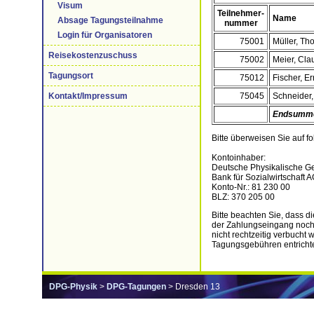
Visum
Teilnehmer-
Name
Absage Tagungsteilnahme
nummer
Login für Organisatoren
75001
Müller, T
Reisekostenzuschuss
75002
Meier, Cla
Tagungsort
75012
Fischer, Er
75045
Schneider, 
Kontakt/Impressum
Endsumm
Bitte überweisen Sie auf f
Kontoinhaber:
Deutsche Physikalische Ges
Bank für Sozialwirtschaft A
Konto-Nr.: 81 230 00
BLZ: 370 205 00
Bitte beachten Sie, dass
der Zahlungseingang noch
nicht rechtzeitig verbuch
Tagungsgebühren entricht
DPG-Physik
>
DPG-Tagungen
> Dresden 13