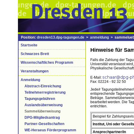
Position:
dresden13.dpg-tagungen.de
>
anmeldung
> sammeluebe
Startseite
Hinweise für Sa
Schwarzes Brett
Falls die Zahlung der Ta
Wissenschaftliches Programm
Universität veranlasst wir
Physikalische Gesellschaft
Veranstaltungen
E-Mail:
Anmeldung
Fax: 02224 - 92 32 50
Abstract-Einreichung
Jede/r Tagungsteilnehmer
Teilnehmerregistrierung
entsprechende Tagungsgebü
Beträge. Sammelüberweisun
Tagungsgebühren
bearbeitet werden. Die T
Auslandsüberweisung
entrichten.
Sammelüberweisung
Beispiel für Zahlungsavis
DPG-Mitgliedsantrag
Partner-Gesellschaften
Institut, Uni oder Gesell
WE-Heraeus Förderprogramm
Ansprechpartner/in