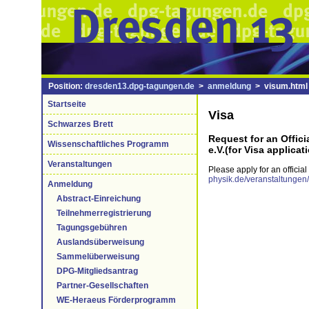
Position:
dresden13.dpg-tagungen.de
>
anmeldung
> visum.html
Startseite
Visa
Schwarzes Brett
Request for an Offici
Wissenschaftliches Programm
e.V.(for Visa applica
Veranstaltungen
Please apply for an official 
physik.de/veranstaltungen
Anmeldung
Abstract-Einreichung
Teilnehmerregistrierung
Tagungsgebühren
Auslandsüberweisung
Sammelüberweisung
DPG-Mitgliedsantrag
Partner-Gesellschaften
WE-Heraeus Förderprogramm